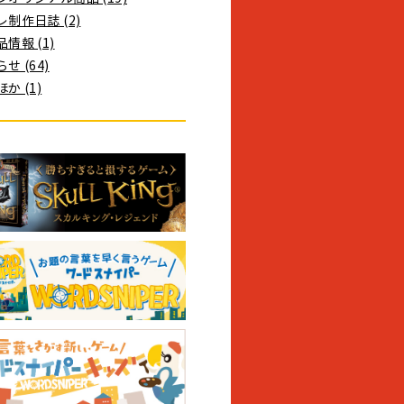
制作日誌 (2)
情報 (1)
せ (64)
か (1)