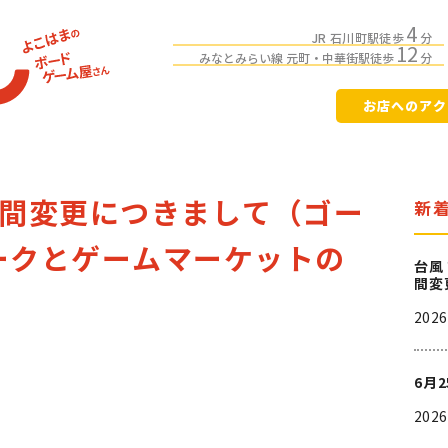
4
JR 石川町駅徒歩
分
12
みなとみらい線 元町・中華街駅徒歩
分
お店へのアク
時間変更につきまして（ゴー
新
ークとゲームマーケットの
台風
間変
202
6月
202