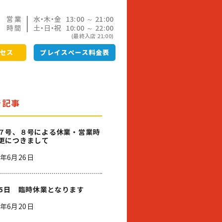
営業
水・木・金
13:00 ～ 21:00
時間
土・日・祝
10:00 ～ 22:00
(最終入店 21:00)
セス
プレイスペース料金表
着記事
７号、８号による休業・営業時
更につきまして
6年6月26日
25日 臨時休業となります
6年6月20日