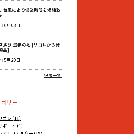
/03 台風により営業時間を短縮致
す
6年6月03日
ス拡張 豊穣の地 [リゴレから発
商品]
6年5月20日
記事一覧
テゴリー
ゴレ (11)
ポート (9)
レオリジナル商品 (19)